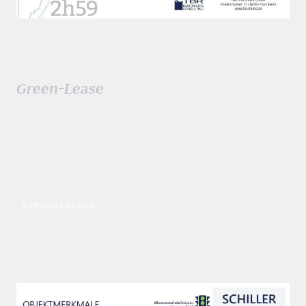
Mannheim
: Gesundheitszentrum "Am
Sonnengarten"
Green-Lease
3. OG Penthouse mit uml. Balkon
Mietfläche von 279,00 m²
zzgl. 11,00 m² Lager
zzgl. min. 5 Stellplätze
Nettokaltmiete
ab 4.814 € mtl. zzgl. MwSt
Download Exposé