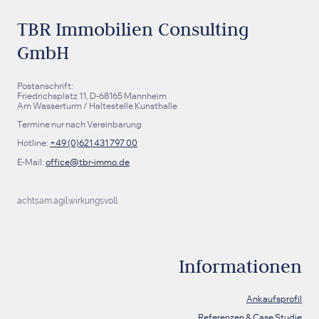
TBR Immobilien Consulting
GmbH
Postanschrift:
Friedrichsplatz 11, D-68165 Mannheim
Am Wasserturm / Haltestelle Kunsthalle
Termine nur nach Vereinbarung
Hotline:
+49 (0)621 431 797 00
E-Mail:
office@tbr-immo.de
achtsam.agil.wirkungsvoll.
Informationen
Ankaufsprofil
Referenzen & Case Studie