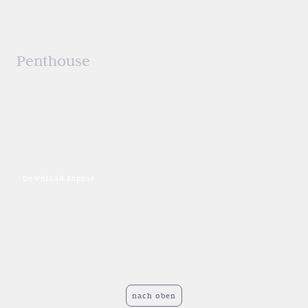
Stuttgart-Vaihingen
:
Highstreet "Schillerhaus"
Penthouse
4. OG Penthouse
Mietfläche von 157,58 m²
zzgl. 11,71 m² Lager
zzgl. min. 3 Stellplätze
Nettokaltmiete
ab 2.291,72 € mtl. zzgl. MwSt
Download Exposé
nach oben