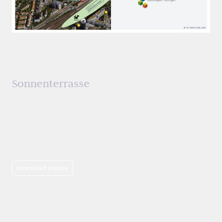
Stuttgart-Vaihingen
:
Highstreet "Schillerhaus"
Sonnenterrasse
3. OG rechts
Mietfläche von 297,42 m²
zzgl. 31,27 m² Lager
zzgl. min. 3 Stellplatz
Nettokaltmiete
ab 4.176,64 € mtl. zzgl. MwSt
Download Exposé